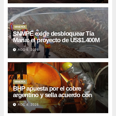
MINERÍA
SNMPE exige desbloquear Tía
María: el proyecto de US$1.400M
que Perú lleva 15 años
AGO 6, 2026
posponiendo
MINERÍA
BHP apuesta por el cobre
argentino y sella acuerdo con
Kobrea para siete proyecto
AGO 6, 2026