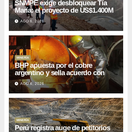
SNMPE exige desbloquear Tía
María: el proyecto de US$1.400M
que Perú lleva 15 años
AGO 6, 2026
posponiendo
MINERÍA
BHP apuesta por el cobre
argentino y sella acuerdo con
Kobrea para siete proyecto
AGO 6, 2026
MINERÍA
Perú registra auge de petitorios