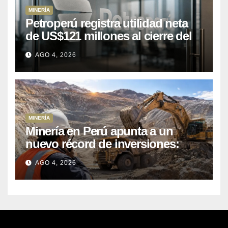
MINERÍA
Petroperú registra utilidad neta
de US$121 millones al cierre del
primer semestre 2026
AGO 4, 2026
MINERÍA
Minería en Perú apunta a un
nuevo récord de inversiones:
crecen los petitorios y el FMI
AGO 4, 2026
insta a destrabar proyectos