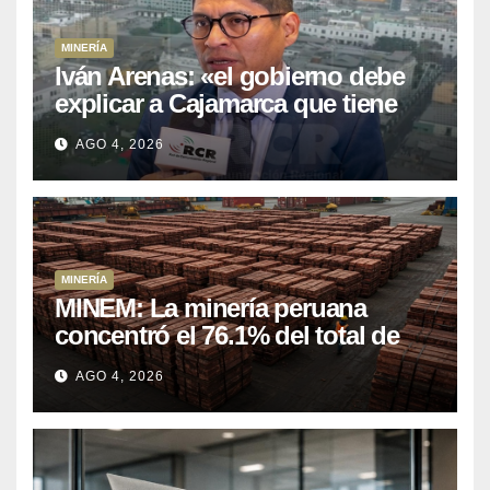
MINERÍA
Iván Arenas: «el gobierno debe
explicar a Cajamarca que tiene
US$ 16 mil millones en proyectos
AGO 4, 2026
mineros para salir de la pobreza
MINERÍA
MINEM: La minería peruana
concentró el 76.1% del total de
las exportaciones nacionales
AGO 4, 2026
entre enero y abril de 2026