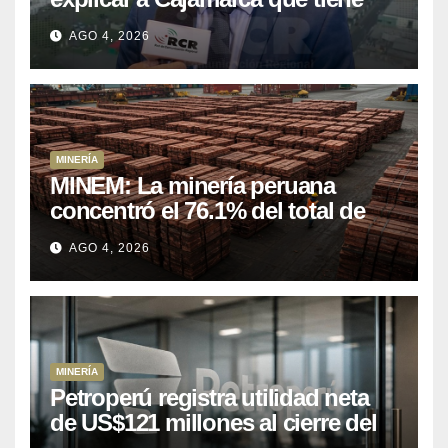
US$ 16 mil millones en proyectos
AGO 4, 2026
mineros para salir de la pobreza
MINERÍA
MINEM: La minería peruana
concentró el 76.1% del total de
las exportaciones nacionales
AGO 4, 2026
entre enero y abril de 2026
MINERÍA
Petroperú registra utilidad neta
de US$121 millones al cierre del
primer semestre 2026