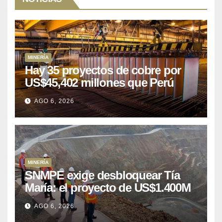
MINERÍA
Hay 35 proyectos de cobre por
US$45,402 millones que Perú
puede aprovechar
AGO 6, 2026
MINERÍA
SNMPE exige desbloquear Tía
María: el proyecto de US$1.400M
que Perú lleva 15 años
AGO 6, 2026
posponiendo