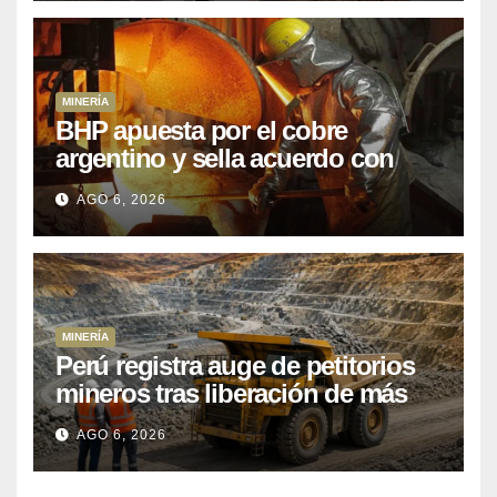
MINERÍA
BHP apuesta por el cobre
argentino y sella acuerdo con
Kobrea para siete proyecto
AGO 6, 2026
MINERÍA
Perú registra auge de petitorios
mineros tras liberación de más
de mil concesiones para explorar
AGO 6, 2026
cobre y oro