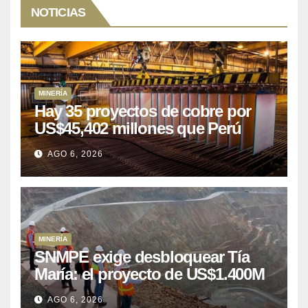
NOTICIAS
MINERÍA
Hay 35 proyectos de cobre por
US$45,402 millones que Perú
puede aprovechar
AGO 6, 2026
MINERÍA
SNMPE exige desbloquear Tía
María: el proyecto de US$1.400M
que Perú lleva 15 años
AGO 6, 2026