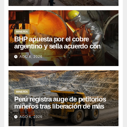
posponiendo
MINERÍA
BHP apuesta por el cobre
argentino y sella acuerdo con
Kobrea para siete proyecto
AGO 6, 2026
MINERÍA
Perú registra auge de petitorios
mineros tras liberación de más
de mil concesiones para explorar
AGO 6, 2026
cobre y oro