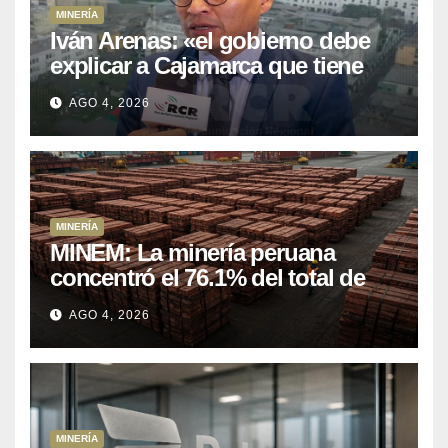
MINERÍA
Iván Arenas: «el gobierno debe
explicar a Cajamarca que tiene
US$ 16 mil millones en proyectos
AGO 4, 2026
mineros para salir de la pobreza
MINERÍA
MINEM: La minería peruana
concentró el 76.1% del total de
las exportaciones nacionales
AGO 4, 2026
entre enero y abril de 2026
MINERÍA