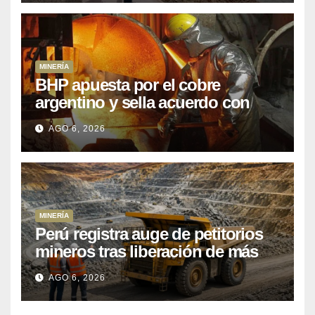
MINERÍA
BHP apuesta por el cobre
argentino y sella acuerdo con
Kobrea para siete proyecto
AGO 6, 2026
MINERÍA
Perú registra auge de petitorios
mineros tras liberación de más
de mil concesiones para explorar
AGO 6, 2026
cobre y oro