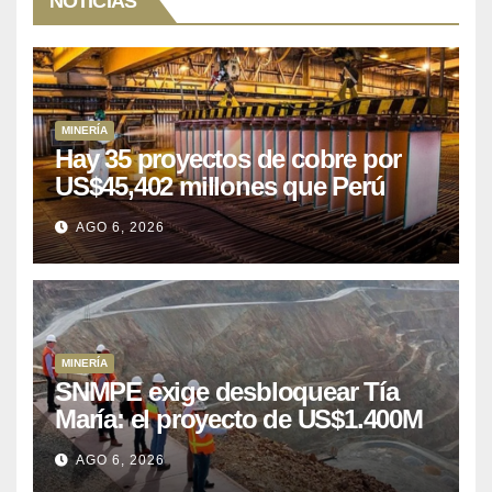
NOTICIAS
MINERÍA
Hay 35 proyectos de cobre por
US$45,402 millones que Perú
puede aprovechar
AGO 6, 2026
MINERÍA
SNMPE exige desbloquear Tía
María: el proyecto de US$1.400M
que Perú lleva 15 años
AGO 6, 2026
posponiendo