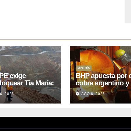
MINERÍA
E exige
BHP apuesta por e
loquear Tía María:
cobre argentino y 
royecto de
acuerdo con Kobr
6, 2026
AGO 6, 2026
.400M que Perú
para siete proyect
 15 años
oniendo