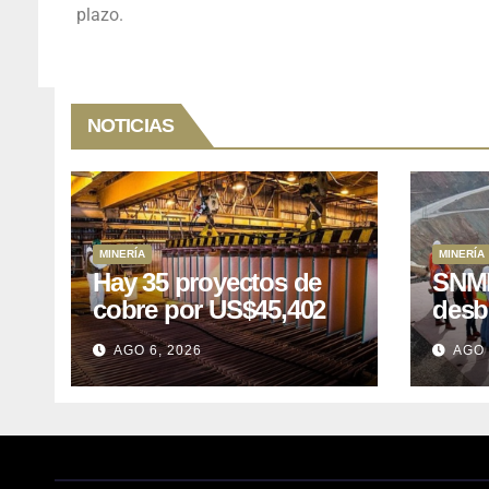
plazo.
NOTICIAS
MINERÍA
MINERÍA
Hay 35 proyectos de
SNMP
cobre por US$45,402
desb
millones que Perú
el p
AGO 6, 2026
AGO 
puede aprovechar
US$1
lleva
posp