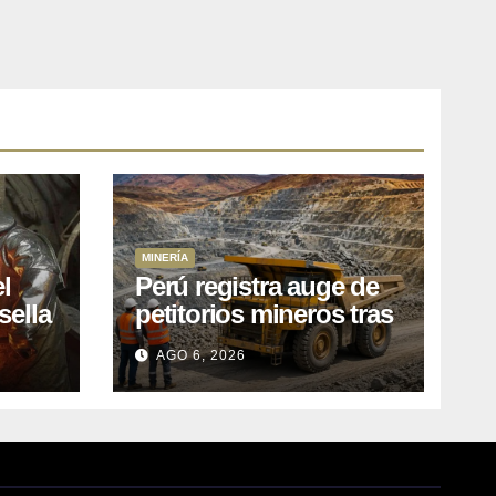
MINERÍA
l
Perú registra auge de
sella
petitorios mineros tras
ea
liberación de más de
AGO 6, 2026
o
mil concesiones para
explorar cobre y oro