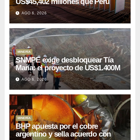
US$45,402 millones que Perú
puede aprovechar
AGO 6, 2026
MINERÍA
SNMPE exige desbloquear Tía
María: el proyecto de US$1.400M
que Perú lleva 15 años
AGO 6, 2026
posponiendo
MINERÍA
BHP apuesta por el cobre
argentino y sella acuerdo con