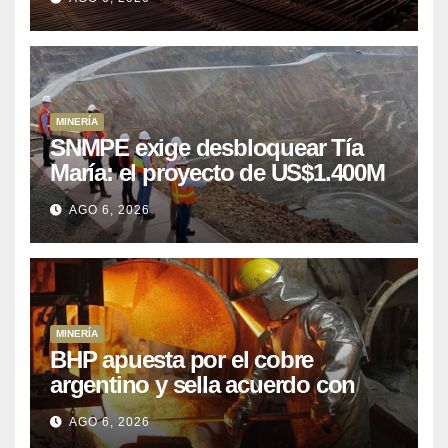
MINERÍA
SNMPE exige desbloquear Tía
María: el proyecto de US$1.400M
que Perú lleva 15 años
AGO 6, 2026
posponiendo
MINERÍA
BHP apuesta por el cobre
argentino y sella acuerdo con
Kobrea para siete proyecto
AGO 6, 2026