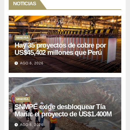
NOTICIAS
MINERÍA
Hay 35 proyectos de cobre por
US$45,402 millones que Perú
puede aprovechar
AGO 6, 2026
MINERÍA
SNMPE exige desbloquear Tía
María: el proyecto de US$1.400M
que Perú lleva 15 años
AGO 6, 2026
posponiendo