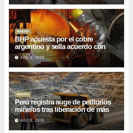
MINERÍA
BHP apuesta por el cobre
argentino y sella acuerdo con
Kobrea para siete proyecto
AGO 6, 2026
MINERÍA
Perú registra auge de petitorios
mineros tras liberación de más
de mil concesiones para explorar
AGO 6, 2026
cobre y oro