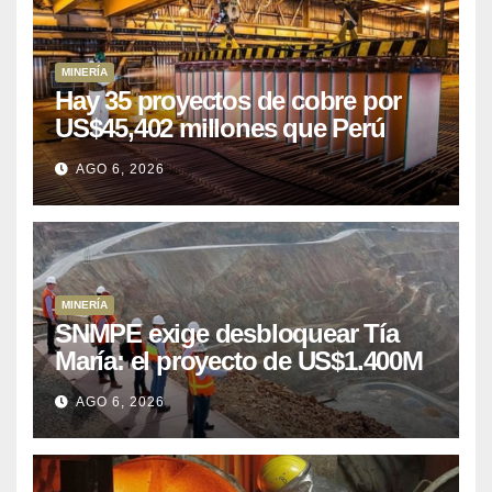
MINERÍA
Hay 35 proyectos de cobre por
US$45,402 millones que Perú
puede aprovechar
AGO 6, 2026
MINERÍA
SNMPE exige desbloquear Tía
María: el proyecto de US$1.400M
que Perú lleva 15 años
AGO 6, 2026
posponiendo