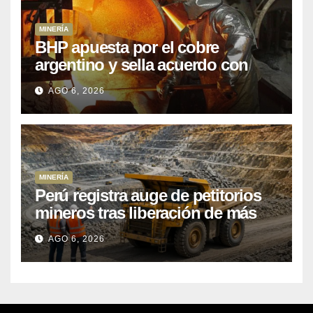
MINERÍA
BHP apuesta por el cobre
argentino y sella acuerdo con
Kobrea para siete proyecto
AGO 6, 2026
MINERÍA
Perú registra auge de petitorios
mineros tras liberación de más
de mil concesiones para explorar
AGO 6, 2026
cobre y oro