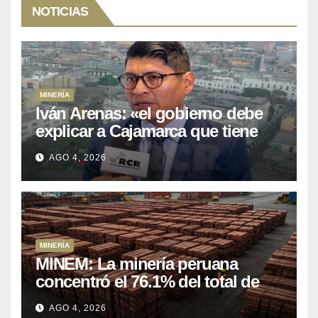
NOTICIAS
MINERÍA
Iván Arenas: «el gobierno debe
explicar a Cajamarca que tiene
US$ 16 mil millones en proyectos
AGO 4, 2026
mineros para salir de la pobreza
MINERÍA
MINEM: La minería peruana
concentró el 76.1% del total de
las exportaciones nacionales
AGO 4, 2026
entre enero y abril de 2026