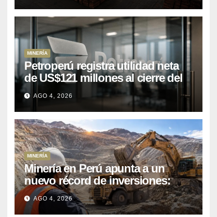
MINERÍA
Petroperú registra utilidad neta
de US$121 millones al cierre del
primer semestre 2026
AGO 4, 2026
MINERÍA
Minería en Perú apunta a un
nuevo récord de inversiones:
crecen los petitorios y el FMI
AGO 4, 2026
insta a destrabar proyectos