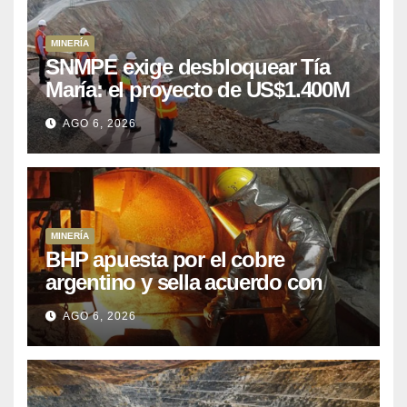
MINERÍA
SNMPE exige desbloquear Tía
María: el proyecto de US$1.400M
que Perú lleva 15 años
AGO 6, 2026
posponiendo
MINERÍA
BHP apuesta por el cobre
argentino y sella acuerdo con
Kobrea para siete proyecto
AGO 6, 2026