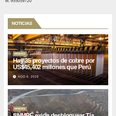
M. 955059720
NOTICIAS
MINERÍA
Hay 35 proyectos de cobre por
US$45,402 millones que Perú
puede aprovechar
AGO 6, 2026
MINERÍA
SNMPE exige desbloquear Tía