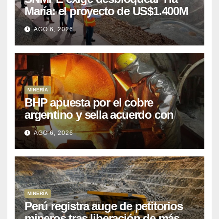
María: el proyecto de US$1.400M
que Perú lleva 15 años
AGO 6, 2026
posponiendo
MINERÍA
BHP apuesta por el cobre
argentino y sella acuerdo con
Kobrea para siete proyecto
AGO 6, 2026
MINERÍA
Perú registra auge de petitorios
mineros tras liberación de más