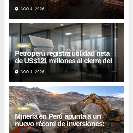
las exportaciones nacionales
AGO 4, 2026
entre enero y abril de 2026
MINERÍA
Petroperú registra utilidad neta
de US$121 millones al cierre del
primer semestre 2026
AGO 4, 2026
MINERÍA
Minería en Perú apunta a un
nuevo récord de inversiones:
crecen los petitorios y el FMI