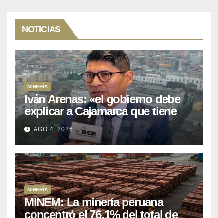
NOTICIAS
MINERÍA
Iván Arenas: «el gobierno debe
explicar a Cajamarca que tiene
US$ 16 mil millones en proyectos
AGO 4, 2026
mineros para salir de la pobreza
MINERÍA
MINEM: La minería peruana
concentró el 76.1% del total de