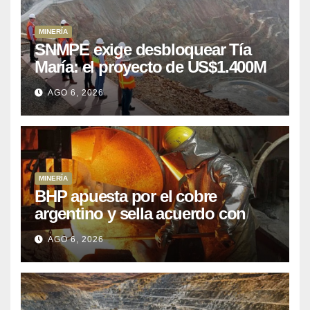
MINERÍA
SNMPE exige desbloquear Tía
María: el proyecto de US$1.400M
que Perú lleva 15 años
AGO 6, 2026
posponiendo
MINERÍA
BHP apuesta por el cobre
argentino y sella acuerdo con
Kobrea para siete proyecto
AGO 6, 2026