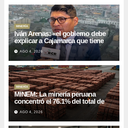
MINERÍA
Iván Arenas: «el gobierno debe
explicar a Cajamarca que tiene
US$ 16 mil millones en proyectos
AGO 4, 2026
mineros para salir de la pobreza
MINERÍA
MINEM: La minería peruana
concentró el 76.1% del total de
las exportaciones nacionales
AGO 4, 2026
entre enero y abril de 2026