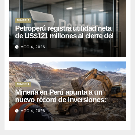
MINERÍA
Petroperú registra utilidad neta
de US$121 millones al cierre del
primer semestre 2026
AGO 4, 2026
MINERÍA
Minería en Perú apunta a un
nuevo récord de inversiones:
crecen los petitorios y el FMI
AGO 4, 2026
insta a destrabar proyectos