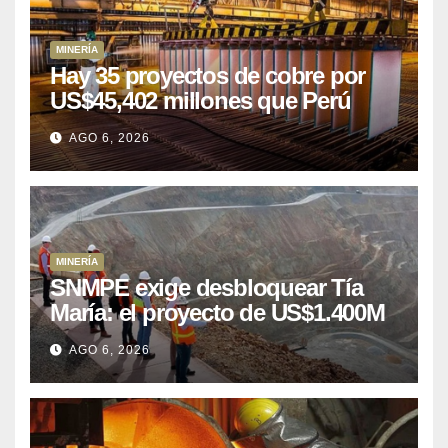
MINERÍA
Hay 35 proyectos de cobre por
US$45,402 millones que Perú
puede aprovechar
AGO 6, 2026
MINERÍA
SNMPE exige desbloquear Tía
María: el proyecto de US$1.400M
que Perú lleva 15 años
AGO 6, 2026
posponiendo