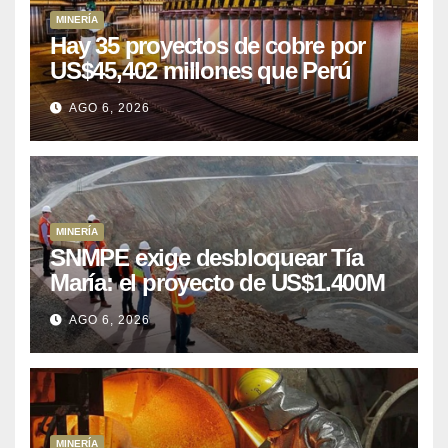
MINERÍA
Hay 35 proyectos de cobre por
US$45,402 millones que Perú
puede aprovechar
AGO 6, 2026
MINERÍA
SNMPE exige desbloquear Tía
María: el proyecto de US$1.400M
que Perú lleva 15 años
AGO 6, 2026
posponiendo
MINERÍA