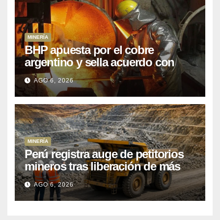
MINERÍA
BHP apuesta por el cobre
argentino y sella acuerdo con
Kobrea para siete proyecto
AGO 6, 2026
MINERÍA
Perú registra auge de petitorios
mineros tras liberación de más
de mil concesiones para explorar
AGO 6, 2026
cobre y oro