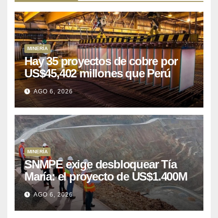
MINERÍA
Hay 35 proyectos de cobre por
US$45,402 millones que Perú
puede aprovechar
AGO 6, 2026
MINERÍA
SNMPE exige desbloquear Tía
María: el proyecto de US$1.400M
que Perú lleva 15 años
AGO 6, 2026
posponiendo