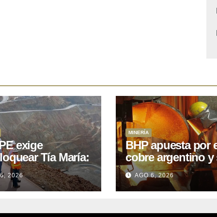
MINERÍA
E exige
BHP apuesta por e
loquear Tía María:
cobre argentino y 
royecto de
acuerdo con Kobr
6, 2026
AGO 6, 2026
.400M que Perú
para siete proyect
 15 años
oniendo