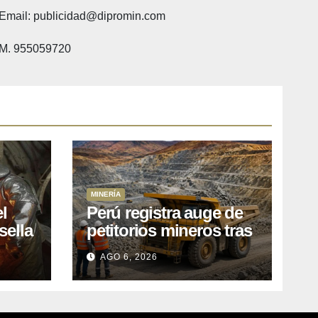
Email: publicidad@dipromin.com
M. 955059720
MINERÍA
l
Perú registra auge de
sella
petitorios mineros tras
ea
liberación de más de
AGO 6, 2026
o
mil concesiones para
explorar cobre y oro