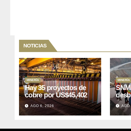
NOTICIAS
MINERÍA
MINERÍA
Hay 35 proyectos de
SNMP
cobre por US$45,402
desb
millones que Perú
el p
AGO 6, 2026
AGO 
puede aprovechar
US$1
lleva
posp