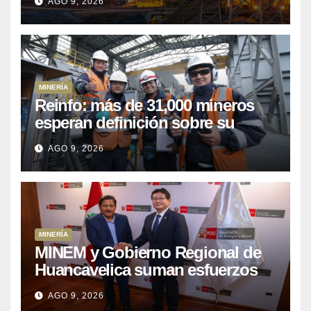
AGO 9, 2026
sector
MINERÍA
Reinfo: más de 31,000 mineros
esperan definición sobre su
proceso de formalización
AGO 9, 2026
MINERÍA
MINEM y Gobierno Regional de
Huancavelica suman esfuerzos
para acelerar proyectos de
AGO 9, 2026
energía y poner en valor los