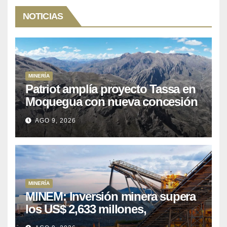
NOTICIAS
MINERÍA
Patriot amplía proyecto Tassa en
Moquegua con nueva concesión
minera
AGO 9, 2026
MINERÍA
MINEM: Inversión minera supera
los US$ 2,633 millones,
consolidando el dinamismo del