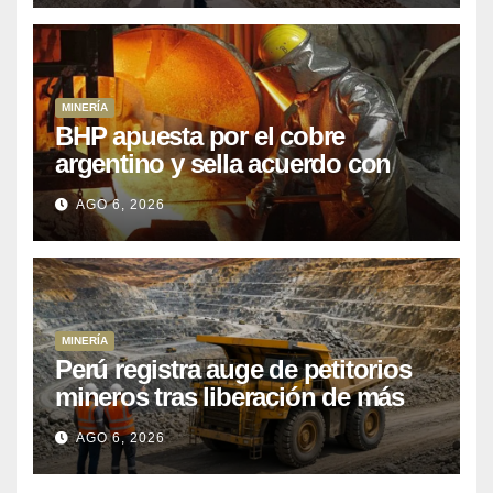
MINERÍA
BHP apuesta por el cobre
argentino y sella acuerdo con
Kobrea para siete proyecto
AGO 6, 2026
MINERÍA
Perú registra auge de petitorios
mineros tras liberación de más
de mil concesiones para explorar
AGO 6, 2026
cobre y oro