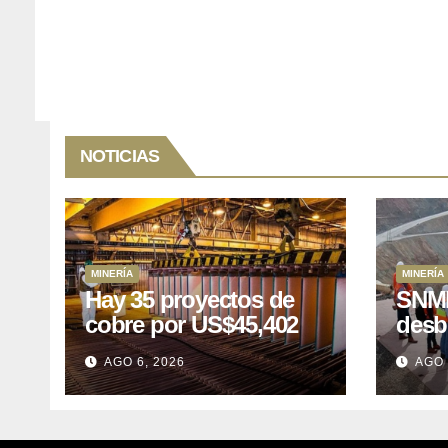
NOTICIAS
MINERÍA
MINERÍA
Hay 35 proyectos de
SNMP
cobre por US$45,402
desb
millones que Perú
el p
AGO 6, 2026
AGO 
puede aprovechar
US$1
lleva
posp