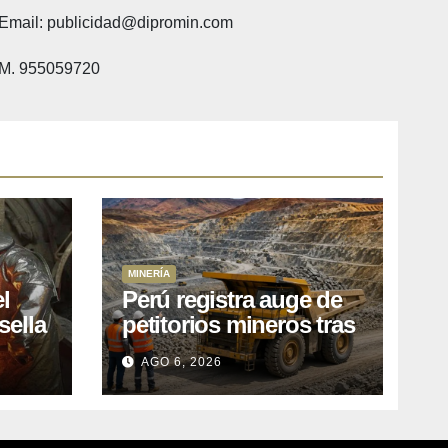
Email: publicidad@dipromin.com
M. 955059720
MINERÍA
l
Perú registra auge de
sella
petitorios mineros tras
ea
liberación de más de
AGO 6, 2026
o
mil concesiones para
explorar cobre y oro