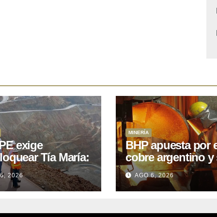
MINERÍA
E exige
BHP apuesta por e
loquear Tía María:
cobre argentino y 
royecto de
acuerdo con Kobr
6, 2026
AGO 6, 2026
.400M que Perú
para siete proyect
 15 años
oniendo