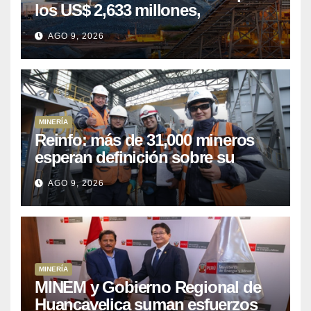
los US$ 2,633 millones,
consolidando el dinamismo del
AGO 9, 2026
sector
MINERÍA
Reinfo: más de 31,000 mineros
esperan definición sobre su
proceso de formalización
AGO 9, 2026
MINERÍA
MINEM y Gobierno Regional de
Huancavelica suman esfuerzos