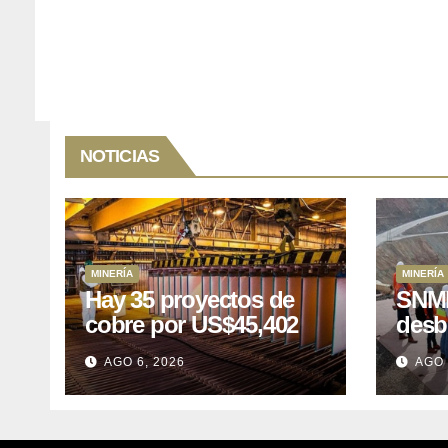
NOTICIAS
MINERÍA
MINERÍA
Hay 35 proyectos de
SNMP
cobre por US$45,402
desb
millones que Perú
el p
AGO 6, 2026
AGO 
puede aprovechar
US$1
lleva
posp