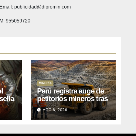
Email: publicidad@dipromin.com
M. 955059720
MINERÍA
l
Perú registra auge de
sella
petitorios mineros tras
ea
liberación de más de
AGO 6, 2026
o
mil concesiones para
explorar cobre y oro