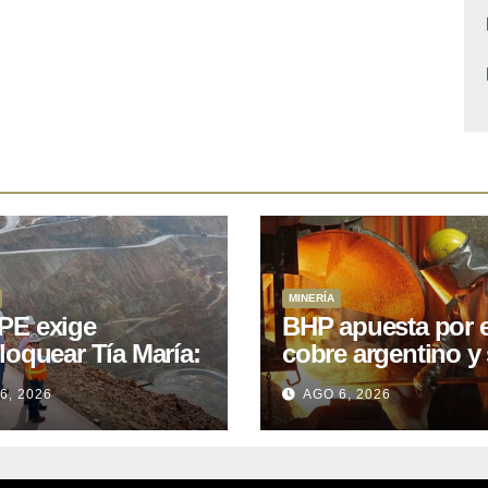
MINERÍA
E exige
BHP apuesta por e
loquear Tía María:
cobre argentino y 
royecto de
acuerdo con Kobr
6, 2026
AGO 6, 2026
.400M que Perú
para siete proyect
 15 años
oniendo