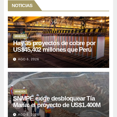
NOTICIAS
MINERÍA
Hay 35 proyectos de cobre por
US$45,402 millones que Perú
puede aprovechar
AGO 6, 2026
MINERÍA
SNMPE exige desbloquear Tía
María: el proyecto de US$1.400M
que Perú lleva 15 años
AGO 6, 2026