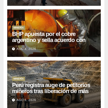
posponiendo
MINERÍA
BHP apuesta por el cobre
argentino y sella acuerdo con
Kobrea para siete proyecto
AGO 6, 2026
MINERÍA
Perú registra auge de petitorios
mineros tras liberación de más
de mil concesiones para explorar
AGO 6, 2026
cobre y oro