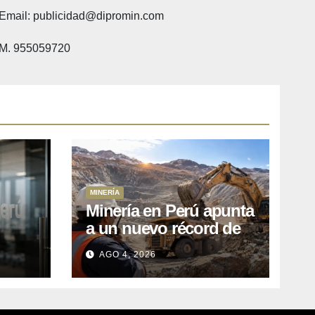
Email: publicidad@dipromin.com
M. 955059720
MINERÍA
Minería en Perú apunta
a un nuevo récord de
l
inversiones: crecen los
AGO 4, 2026
petitorios y el FMI insta
a destrabar proyectos