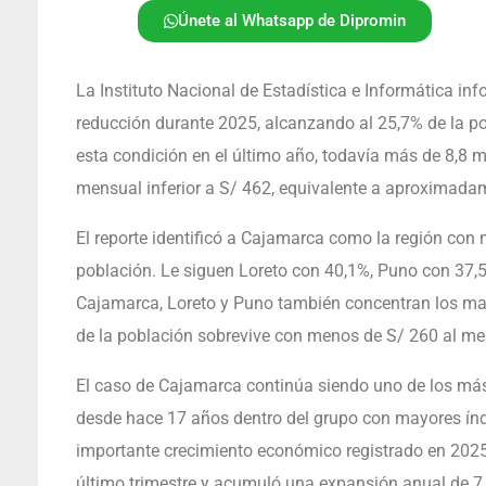
Únete al Whatsapp de Dipromin
La Instituto Nacional de Estadística e Informática in
reducción durante 2025, alcanzando al 25,7% de la p
esta condición en el último año, todavía más de 8,8 m
mensual inferior a S/ 462, equivalente a aproximadam
El reporte identificó a Cajamarca como la región con
población. Le siguen Loreto con 40,1%, Puno con 37
Cajamarca, Loreto y Puno también concentran los ma
de la población sobrevive con menos de S/ 260 al me
El caso de Cajamarca continúa siendo uno de los más
desde hace 17 años dentro del grupo con mayores índ
importante crecimiento económico registrado en 2025,
último trimestre y acumuló una expansión anual de 7,