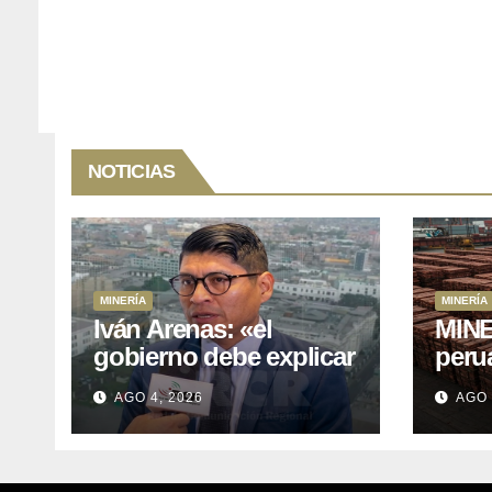
NOTICIAS
MINERÍA
MINERÍA
Iván Arenas: «el
MINE
gobierno debe explicar
peru
a Cajamarca que tiene
76.1%
AGO 4, 2026
AGO 
US$ 16 mil millones en
expo
proyectos mineros
naci
para salir de la pobreza
y abr