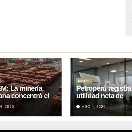
MINERÍA
M: La minería
Petroperú registra
ana concentró el
utilidad neta de
 del total de las
US$121 millones a
4, 2026
AGO 4, 2026
rtaciones
cierre del primer
onales entre enero
semestre 2026
il de 2026