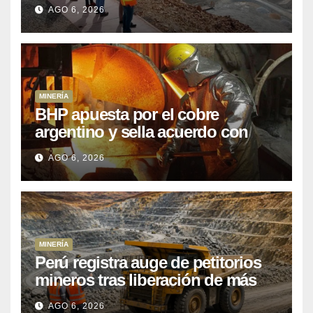
que Perú lleva 15 años
AGO 6, 2026
posponiendo
MINERÍA
BHP apuesta por el cobre
argentino y sella acuerdo con
Kobrea para siete proyecto
AGO 6, 2026
MINERÍA
Perú registra auge de petitorios
mineros tras liberación de más
de mil concesiones para explorar
AGO 6, 2026