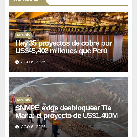
MINERÍA
Hay 35 proyectos de cobre por
US$45,402 millones que Perú
puede aprovechar
AGO 6, 2026
MINERÍA
SNMPE exige desbloquear Tía
María: el proyecto de US$1.400M
que Perú lleva 15 años
AGO 6, 2026
posponiendo