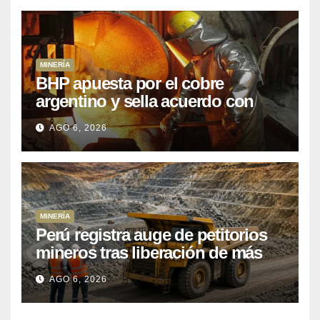
MINERÍA
BHP apuesta por el cobre
argentino y sella acuerdo con
Kobrea para siete proyecto
AGO 6, 2026
MINERÍA
Perú registra auge de petitorios
mineros tras liberación de más
de mil concesiones para explorar
AGO 6, 2026
cobre y oro