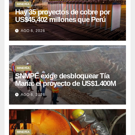
MINERÍA
Hay 35 proyectos de cobre por
US$45,402 millones que Perú
puede aprovechar
AGO 6, 2026
MINERÍA
SNMPE exige desbloquear Tía
María: el proyecto de US$1.400M
que Perú lleva 15 años
AGO 6, 2026
posponiendo
MINERÍA