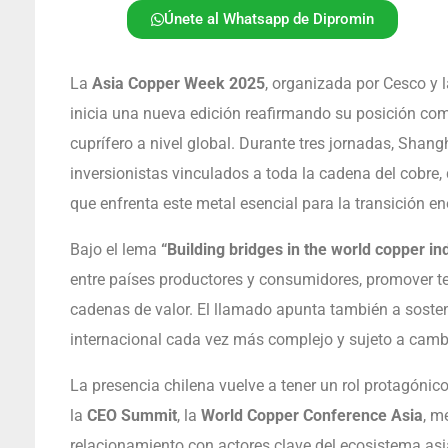
Únete al Whatsapp de Dipromin
La
Asia Copper Week 2025
, organizada por Cesco y 
inicia una nueva edición reafirmando su posición com
cuprífero a nivel global. Durante tres jornadas, Shangh
inversionistas vinculados a toda la cadena del cobre,
que enfrenta este metal esencial para la transición en
Bajo el lema
“Building bridges in the world copper in
entre países productores y consumidores, promover tec
cadenas de valor. El llamado apunta también a sosten
internacional cada vez más complejo y sujeto a camb
La presencia chilena vuelve a tener un rol protagónic
la
CEO Summit
, la
World Copper Conference Asia
, m
relacionamiento con actores clave del ecosistema asi