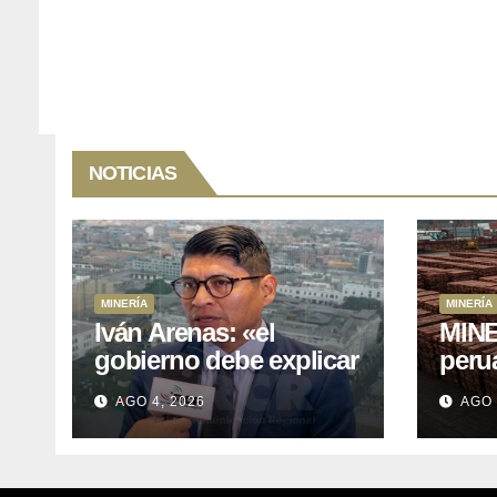
NOTICIAS
MINERÍA
MINERÍA
Iván Arenas: «el
MINE
gobierno debe explicar
peru
a Cajamarca que tiene
76.1%
AGO 4, 2026
AGO 
US$ 16 mil millones en
expo
proyectos mineros
naci
para salir de la pobreza
y abr