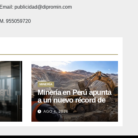
Email: publicidad@dipromin.com
M. 955059720
MINERÍA
Minería en Perú apunta
a un nuevo récord de
l
inversiones: crecen los
AGO 4, 2026
petitorios y el FMI insta
a destrabar proyectos