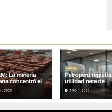
MINERÍA
M: La minería
Petroperú registra
ana concentró el
utilidad neta de
 del total de las
US$121 millones a
4, 2026
AGO 4, 2026
rtaciones
cierre del primer
onales entre enero
semestre 2026
il de 2026