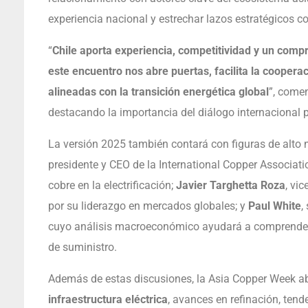
experiencia nacional y estrechar lazos estratégicos co
“
Chile aporta experiencia, competitividad y un compr
este encuentro nos abre puertas, facilita la cooperac
alineadas con la transición energética global
”, comen
destacando la importancia del diálogo internacional pa
La versión 2025 también contará con figuras de alto n
presidente y CEO de la International Copper Associatio
cobre en la electrificación;
Javier Targhetta Roza
, vi
por su liderazgo en mercados globales; y
Paul White
,
cuyo análisis macroeconómico ayudará a comprender l
de suministro.
Además de estas discusiones, la Asia Copper Week ab
infraestructura eléctrica
, avances en refinación, ten