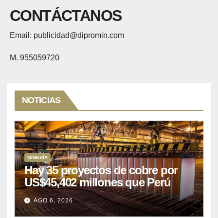
CONTÁCTANOS
Email: publicidad@dipromin.com
M. 955059720
NOTICIAS
MINERÍA
Hay 35 proyectos de cobre por
US$45,402 millones que Perú
puede aprovechar
AGO 6, 2026