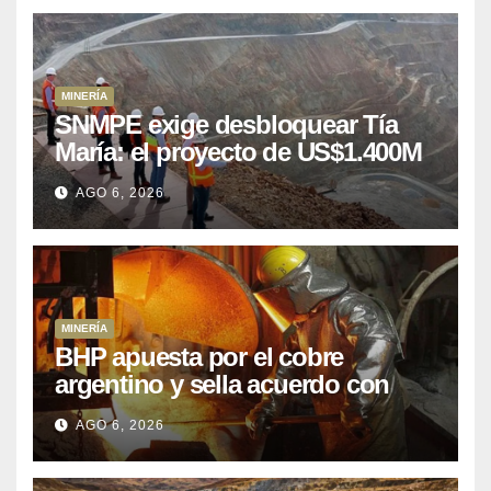
MINERÍA
SNMPE exige desbloquear Tía
María: el proyecto de US$1.400M
que Perú lleva 15 años
AGO 6, 2026
posponiendo
MINERÍA
BHP apuesta por el cobre
argentino y sella acuerdo con
Kobrea para siete proyecto
AGO 6, 2026