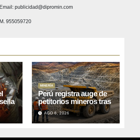
Email: publicidad@dipromin.com
M. 955059720
MINERÍA
l
Perú registra auge de
sella
petitorios mineros tras
ea
liberación de más de
AGO 6, 2026
o
mil concesiones para
explorar cobre y oro