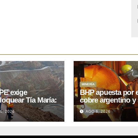
MINERÍA
E exige
BHP apuesta por e
loquear Tía María:
cobre argentino y 
royecto de
acuerdo con Kobr
6, 2026
AGO 6, 2026
.400M que Perú
para siete proyect
 15 años
oniendo