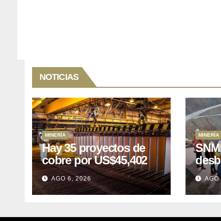
NOTICIAS
MINERÍA
MINERÍA
Hay 35 proyectos de
SNMP
cobre por US$45,402
desb
millones que Perú
el p
AGO 6, 2026
AGO 
puede aprovechar
US$1
lleva
posp