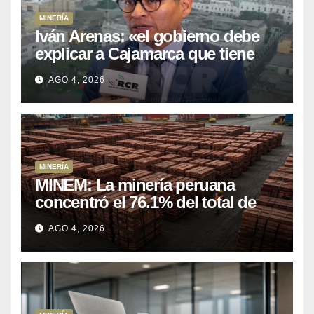
MINERÍA
Iván Arenas: «el gobierno debe
explicar a Cajamarca que tiene
US$ 16 mil millones en proyectos
AGO 4, 2026
mineros para salir de la pobreza
MINERÍA
MINEM: La minería peruana
concentró el 76.1% del total de
las exportaciones nacionales
AGO 4, 2026
entre enero y abril de 2026