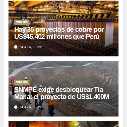
MINERÍA
Hay 35 proyectos de cobre por
US$45,402 millones que Perú
puede aprovechar
AGO 6, 2026
MINERÍA
SNMPE exige desbloquear Tía
María: el proyecto de US$1.400M
que Perú lleva 15 años
AGO 6, 2026
posponiendo