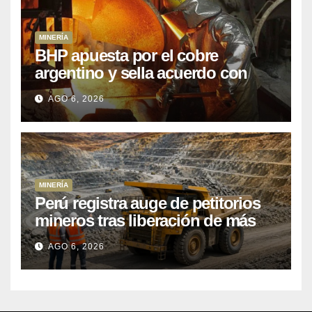
MINERÍA
BHP apuesta por el cobre
argentino y sella acuerdo con
Kobrea para siete proyecto
AGO 6, 2026
MINERÍA
Perú registra auge de petitorios
mineros tras liberación de más
de mil concesiones para explorar
AGO 6, 2026
cobre y oro