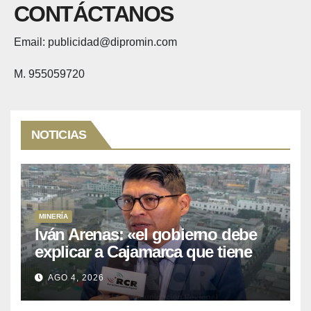
CONTÁCTANOS
Email: publicidad@dipromin.com
M. 955059720
NOTICIAS
MINERÍA
Iván Arenas: «el gobierno debe
explicar a Cajamarca que tiene
US$ 16 mil millones en proyectos
AGO 4, 2026
mineros para salir de la pobreza