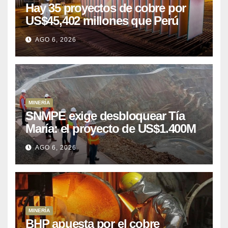
Hay 35 proyectos de cobre por
US$45,402 millones que Perú
puede aprovechar
AGO 6, 2026
MINERÍA
SNMPE exige desbloquear Tía
María: el proyecto de US$1.400M
que Perú lleva 15 años
AGO 6, 2026
posponiendo
MINERÍA
BHP apuesta por el cobre