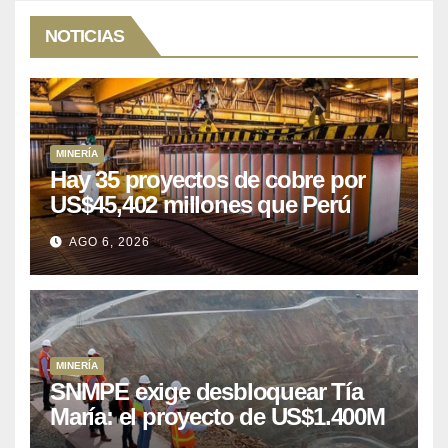
NOTICIAS
MINERÍA
Hay 35 proyectos de cobre por
US$45,402 millones que Perú
puede aprovechar
AGO 6, 2026
MINERÍA
SNMPE exige desbloquear Tía
María: el proyecto de US$1.400M
que Perú lleva 15 años