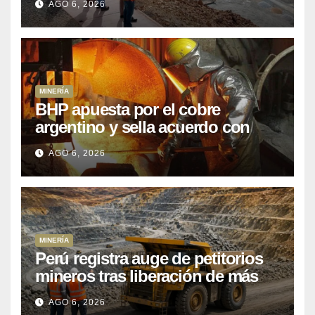
AGO 6, 2026
posponiendo
MINERÍA
BHP apuesta por el cobre
argentino y sella acuerdo con
Kobrea para siete proyecto
AGO 6, 2026
MINERÍA
Perú registra auge de petitorios
mineros tras liberación de más
de mil concesiones para explorar
AGO 6, 2026
cobre y oro